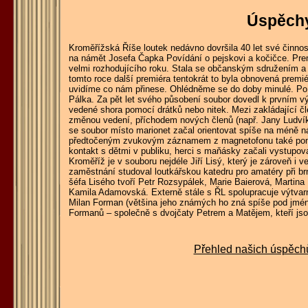
Úspěch
Kroměřížská Říše loutek nedávno dovršila 40 let své činnost
na námět Josefa Čapka Povídání o pejskovi a kočičce. Premi
velmi rozhodujícího roku. Stala se občanským sdružením a t
tomto roce další premiéra tentokrát to byla obnovená prem
uvidíme co nám přinese. Ohlédněme se do doby minulé. Po 
Pálka. Za pět let svého působení soubor dovedl k prvním v
vedené shora pomocí drátků nebo nitek. Mezi zakládající čle
změnou vedení, příchodem nových členů (např. Jany Ludví
se soubor místo marionet začal orientovat spíše na méně n
předtočeným zvukovým záznamem z magnetofonu také pomal
kontakt s dětmi v publiku, herci s maňásky začali vystupov
Kroměříž je v souboru nejdéle Jiří Lisý, který je zároveň i v
zaměstnání studoval loutkářskou katedru pro amatéry při b
šéfa Lisého tvoří Petr Rozsypálek, Marie Baierová, Marti
Kamila Adamovská. Externě stále s ŘL spolupracuje výtvar
Milan Forman (většina jeho známých ho zná spíše pod jmén
Formanů – společně s dvojčaty Petrem a Matějem, kteří j
Přehled našich úspěchů